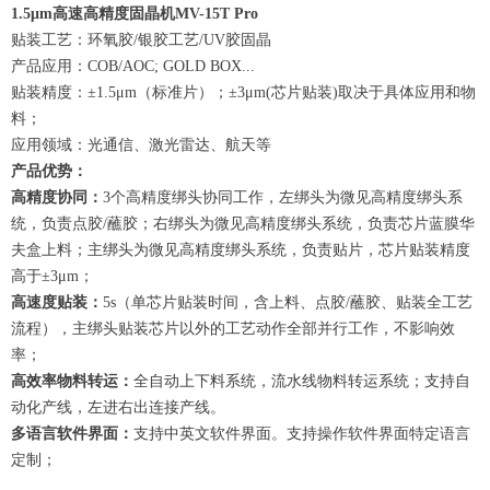
1.5μm高速高精度固晶机MV-15T Pro
贴装工艺：环氧胶/银胶工艺/UV胶固晶
产品应用：COB/AOC; GOLD BOX...
贴装精度：±1.5μm（标准片）；±3μm(芯片贴装)取决于具体应用和物
料；
应用领域：光通信、激光雷达、航天等
产品优势：
高精度协同：
3个高精度绑头协同工作，左绑头为微见高精度绑头系
统，负责点胶/蘸胶；右绑头为微见高精度绑头系统，负责芯片蓝膜华
夫盒上料；主绑头为微见高精度绑头系统，负责贴片，芯片贴装精度
高于±3μm；
高速度贴装：
5s（单芯片贴装时间，含上料、点胶/蘸胶、贴装全工艺
流程），主绑头贴装芯片以外的工艺动作全部并行工作，不影响效
率；
高效率物料转运：
全自动上下料系统，流水线物料转运系统；支持自
动化产线，左进右出连接产线。
多语言软件界面：
支持中英文软件界面。支持操作软件界面特定语言
定制；