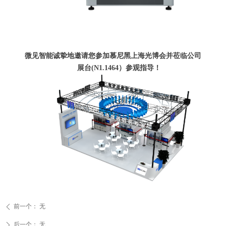
微见智能诚挚地邀请您参加
慕尼黑
上海
光博会
并莅临公司
展台(
N1.1464
）参观指导！
前一个：
无
ꄴ
后一个：
无
ꄲ