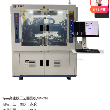
ꀥ
+86 18823760459
微信二维码
7μm高速胶工艺固晶机MV-70T
贴装工艺：蘸胶；点胶