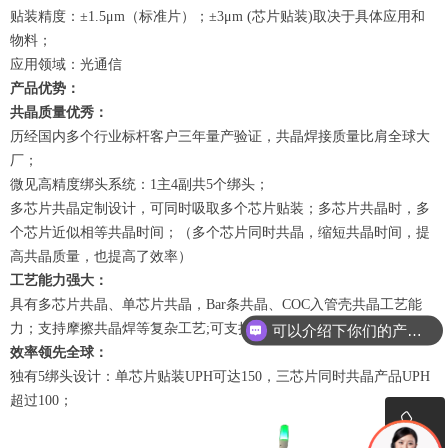
贴装精度：±1.5μm（标准片）；±3μm (芯片贴装)取决于具体应用和
物料；
应用领域：光通信
产品优势：
共晶质量优秀：
历经国内多个行业标杆客户三年量产验证，共晶焊接质量比肩全球大
厂；
微见高精度绑头系统：1主4副共5个绑头；
多芯片共晶定制设计，可同时吸取多个芯片贴装；多芯片共晶时，多
个芯片近似相等共晶时间；（多个芯片同时共晶，缩短共晶时间，提
高共晶质量，也提高了效率）
工艺能力强大：
具有多芯片共晶、单芯片共晶，Bar条共晶、COC入管壳共晶工艺能
力；支持摩擦共晶焊等复杂工艺;可支持客户全自动化产线建设需求。
可以介绍下你们的产品么
效率领先全球：
独有5绑头设计：单芯片贴装UPH可达150，三芯片同时共晶产品UPH
超过100；
ꂅ