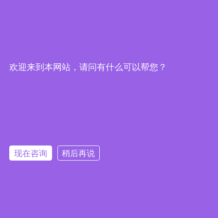
联系我们
办公电话：
0086755-2819
9537
欢迎来到本网站，请问有什么可以帮您？
办公邮箱：
marketing@mic
roviewsz.com
官网网址：
www.microview
sz.com
办公地址：
广东省深圳市
龙华区清祥路1
号宝能科技园1
栋A座2单元1
现在咨询
稍后再说
楼
销售热线：
+86 188 2376
0459