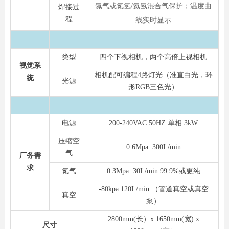
氮气或氮氢/氦氢混合气保护；温度曲
焊接过
程
线实时显示
类型
四个下视相机，两个高倍上视相机
视觉系
相机配可编程4路灯光（准直白光，环
统
光源
形RGB三色光）
电源
200-240VAC 50HZ 单相 3kW
压缩空
0.6Mpa 300L/min
气
厂务需
求
氮气
0.3Mpa 30L/min 99.9%或更纯
-80kpa 120L/min （管道真空或真空
真空
泵）
2800mm(长）x 1650mm(宽) x
尺寸