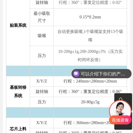
旋转轴
行程：360°；重复定位精度：0.02°
最小吸取
0.15*0.2mm
尺寸
贴装系统
自动更换吸嘴,1个吸嘴架支持13个吸
吸嘴
嘴
10-200g±1g,200-2000g±3%（压力实
压力
时闭环反馈）
可以介绍下你们的产品么
X/Y/Z
行程：240mm×280mm×20mm
基板转移
旋转轴
行程：360°；重复定位精度：0.06°
系统
ꂅ
压力
20-80g±5g
ꀥ
+86 18823760459
X/Y/Z
行程：360mm×280mm×20mm
芯片上料