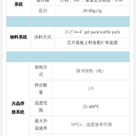
旋转轴
行程：360°；重复定位精度：0.06°
系统
微信二维码
压力
20-80g±5g
2×2"/4×4" gel pack/waffle pack
物料系统
供料方式
芯片基板上料各配6"单蓝膜
加热方
脉冲加热（电）
式
焊台数
2个
量
温度范
共晶焊
25-400℃
围
接系统
最大升
50℃/s；温度速率可调
温速率