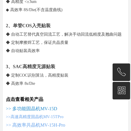
◆ 高精度 <±3um
◆ 高效率 8S/Die(不含温度曲线)
2、单管COS入壳贴装
◆ 自动工艺替代真空回流工艺，解决手动回流低精度及翘曲问题
◆ 定制摩擦焊工艺，保证共晶质量
◆ 自动贴装高效率
3、SAC高精度无源贴装
ꂅ
◆ 定制COC识别算法，高精度贴装
◆ 高效率 8s/Die
ꀥ
+86 18823760459
点击查看相关产品
>> 多功能固晶机MV-15D
微信二维码
>>高速高精度固晶机MV-15TPro
>> 高效率共晶机MV-15H-Pro