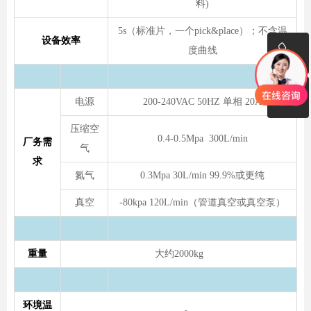
料)
5s（标准片，一个pick&place）；不含温
设备效率
ꂅ
度曲线
ꀥ
+86 18823760459
电源
200-240VAC 50HZ 单相 20A
压缩空
0.4-0.5Mpa 300L/min
微信二维码
厂务需
气
求
氮气
0.3Mpa 30L/min 99.9%或更纯
真空
-80kpa 120L/min（管道真空或真空泵）
重量
大约2000kg
环境温