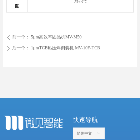
23±3℃
度
前一个：
5μm高效率固晶机MV-M50
ꄴ
后一个：
1μmTCB热压焊倒装机 MV-10F-TCB
ꄲ
快速导航
简体中文
ꀅ